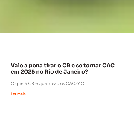
Vale a pena tirar o CR e se tornar CAC
em 2025 no Rio de Janeiro?
O que é CR e quem são os CACs? O
Ler mais