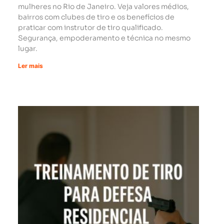
mulheres no Rio de Janeiro. Veja valores médios,
bairros com clubes de tiro e os benefícios de
praticar com instrutor de tiro qualificado.
Segurança, empoderamento e técnica no mesmo
lugar.
Ler mais