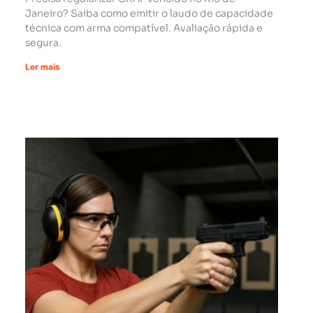
Janeiro? Saiba como emitir o laudo de capacidade
técnica com arma compatível. Avaliação rápida e
segura.
Ler mais