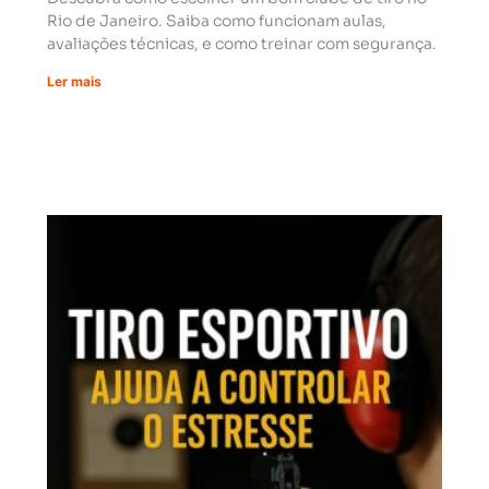
Rio de Janeiro. Saiba como funcionam aulas,
avaliações técnicas, e como treinar com segurança.
Ler mais