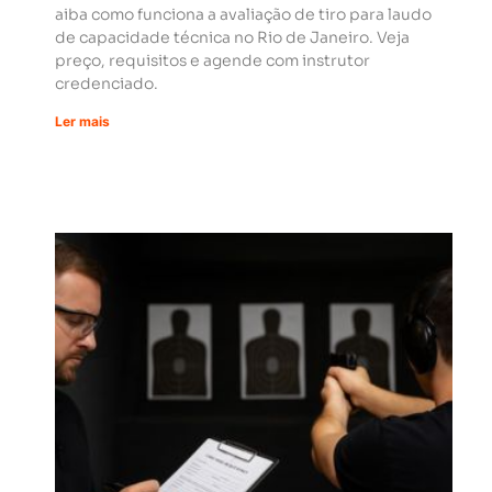
aiba como funciona a avaliação de tiro para laudo
de capacidade técnica no Rio de Janeiro. Veja
preço, requisitos e agende com instrutor
credenciado.
Ler mais