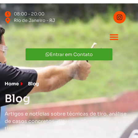
08:00 - 20:00
Rio de Janeiro - RJ
Entrar em Contato
Home
Blog
Blog
Artigos e notícias sobre técnicas de tiro, análise
de casos concretos, dicas envolvendo o mundo do
tiro.