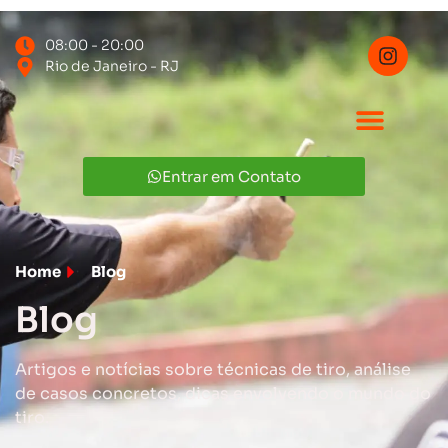
08:00 - 20:00
Rio de Janeiro - RJ
Entrar em Contato
Home
Blog
Blog
Artigos e notícias sobre técnicas de tiro, análise
de casos concretos, dicas envolvendo o mundo do
tiro.