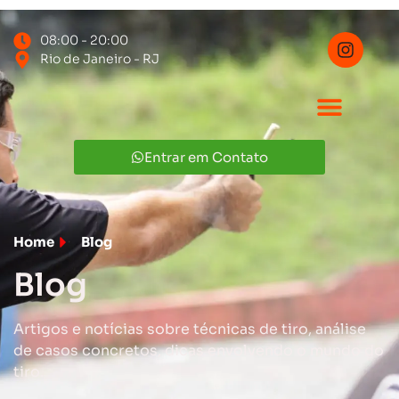
08:00 - 20:00
Rio de Janeiro - RJ
Entrar em Contato
Home
Blog
Blog
Artigos e notícias sobre técnicas de tiro, análise
de casos concretos, dicas envolvendo o mundo do
tiro.