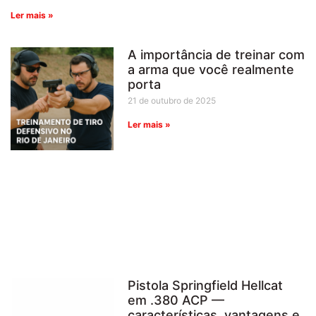
Ler mais »
A importância de treinar com
a arma que você realmente
porta
21 de outubro de 2025
Ler mais »
Pistola Springfield Hellcat
em .380 ACP —
características, vantagens e