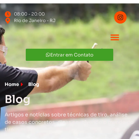
08:00 - 20:00
Rio de Janeiro - RJ
Entrar em Contato
Home
Blog
Blog
Artigos e notícias sobre técnicas de tiro, análise
de casos concretos, dicas envolvendo o mundo do
tiro.