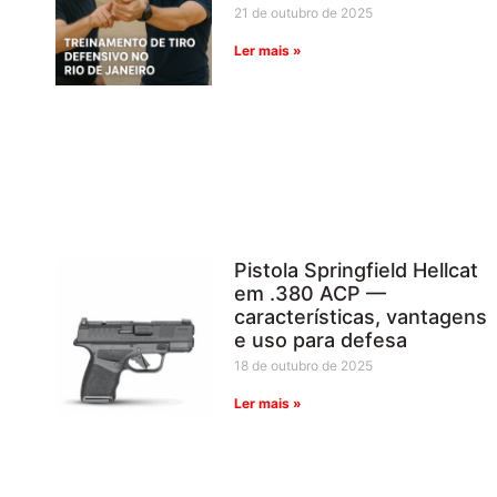
21 de outubro de 2025
Ler mais »
Pistola Springfield Hellcat
em .380 ACP —
características, vantagens
e uso para defesa
18 de outubro de 2025
Ler mais »