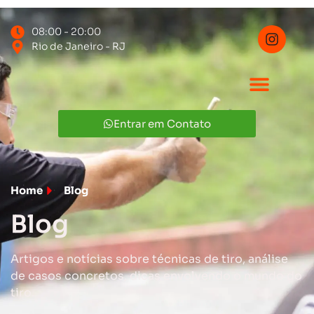
08:00 - 20:00
Rio de Janeiro - RJ
Entrar em Contato
Home
Blog
Blog
Artigos e notícias sobre técnicas de tiro, análise
de casos concretos, dicas envolvendo o mundo do
tiro.