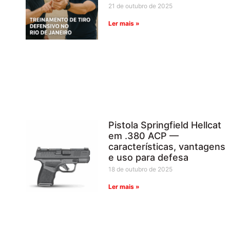
21 de outubro de 2025
Ler mais »
Pistola Springfield Hellcat
em .380 ACP —
características, vantagens
e uso para defesa
18 de outubro de 2025
Ler mais »