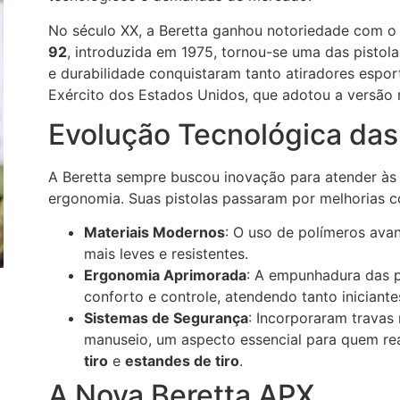
No século XX, a Beretta ganhou notoriedade com o
92
, introduzida em 1975, tornou-se uma das pistol
e durabilidade conquistaram tanto atiradores esporti
Exército dos Estados Unidos, que adotou a versão m
Evolução Tecnológica das 
A Beretta sempre buscou inovação para atender à
ergonomia. Suas pistolas passaram por melhorias c
Materiais Modernos
: O uso de polímeros avan
mais leves e resistentes.
Ergonomia Aprimorada
: A empunhadura das p
conforto e controle, atendendo tanto iniciante
Sistemas de Segurança
: Incorporaram travas
manuseio, um aspecto essencial para quem rea
tiro
e
estandes de tiro
.
A Nova Beretta APX