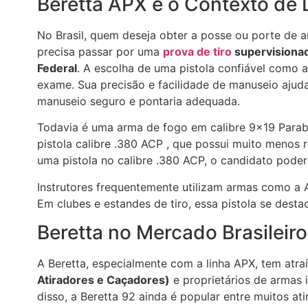
Beretta APX e o Contexto de 
No Brasil, quem deseja obter a posse ou porte de a
precisa passar por uma
prova de tiro
supervisionada
Federal
. A escolha de uma pistola confiável como 
exame. Sua precisão e facilidade de manuseio ajud
manuseio seguro e pontaria adequada.
Todavia é uma arma de fogo em calibre 9×19 Parabe
pistola calibre .380 ACP , que possui muito menos r
uma pistola no calibre .380 ACP, o candidato poderá
Instrutores frequentemente utilizam armas como a A
Em clubes e estandes de tiro, essa pistola se desta
Beretta no Mercado Brasileiro
A Beretta, especialmente com a linha APX, tem atr
Atiradores e Caçadores)
e proprietários de armas 
disso, a Beretta 92 ainda é popular entre muitos at