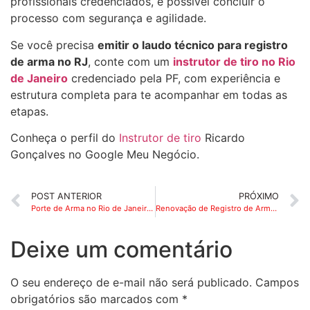
profissionais credenciados, é possível concluir o
processo com segurança e agilidade.
Se você precisa
emitir o laudo técnico para registro
de arma no RJ
, conte com um
instrutor de tiro no Rio
de Janeiro
credenciado pela PF, com experiência e
estrutura completa para te acompanhar em todas as
etapas.
Conheça o perfil do
Instrutor de tiro
Ricardo
Gonçalves no Google Meu Negócio.
POST ANTERIOR
PRÓXIMO
Porte de Arma no Rio de Janeiro: Quem Pode Conseguir, Diferenças com a Posse e Como Iniciar o Processo Legal
Renovação de Registro de Arma no Rio de Janeiro: Quando Renovar e Como Atualizar Seus Documentos na PF
Deixe um comentário
O seu endereço de e-mail não será publicado.
Campos
obrigatórios são marcados com
*