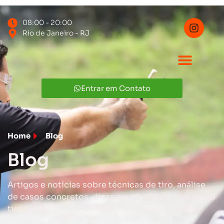
08:00 - 20:00
Rio de Janeiro - RJ
Entrar em Contato
Home
Blog
Blog
Artigos e notícias sobre técnicas de tiro, análise
de casos concretos, dicas envolvendo o mundo do
tiro.