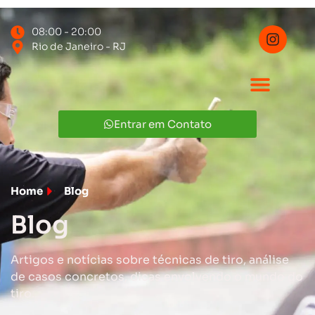
08:00 - 20:00
Rio de Janeiro - RJ
Entrar em Contato
Home
Blog
Blog
Artigos e notícias sobre técnicas de tiro, análise
de casos concretos, dicas envolvendo o mundo do
tiro.