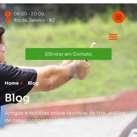
08:00 - 20:00
Rio de Janeiro - RJ
Entrar em Contato
Home
Blog
Blog
Artigos e notícias sobre técnicas de tiro, análise
de casos concretos, dicas envolvendo o mundo do
tiro.