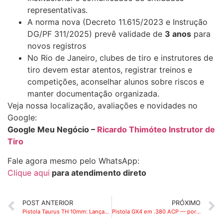
representativas.
A norma nova (Decreto 11.615/2023 e Instrução
DG/PF 311/2025) prevê validade de
3 anos
para
novos registros
No Rio de Janeiro, clubes de tiro e instrutores de
tiro devem estar atentos, registrar treinos e
competições, aconselhar alunos sobre riscos e
manter documentação organizada.
Veja nossa localização, avaliações e novidades no
Google:
Google Meu Negócio –
Ricardo Thimóteo Instrutor de
Tiro
Fale agora mesmo pelo WhatsApp:
Clique aqui
para atendimento direto
POST ANTERIOR
PRÓXIMO
Pistola Taurus TH 10mm: Lançamento, características e uso no Rio de Janeiro
Pistola GX4 em .380 ACP — por que faria sentido para uma micro compacta