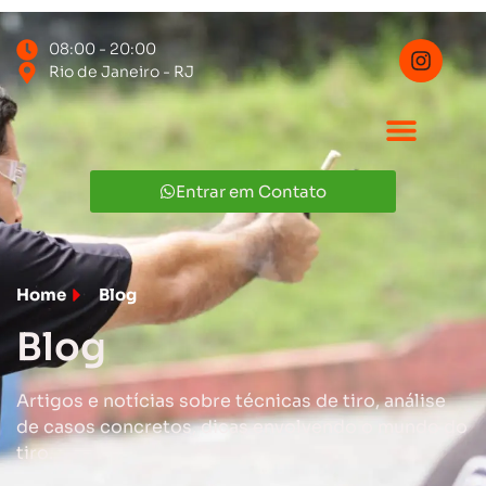
08:00 - 20:00
Rio de Janeiro - RJ
Entrar em Contato
Home
Blog
Blog
Artigos e notícias sobre técnicas de tiro, análise
de casos concretos, dicas envolvendo o mundo do
tiro.