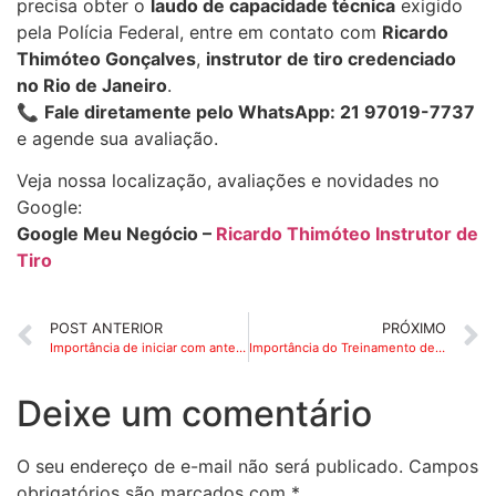
precisa obter o
laudo de capacidade técnica
exigido
pela Polícia Federal, entre em contato com
Ricardo
Thimóteo Gonçalves
,
instrutor de tiro credenciado
no Rio de Janeiro
.
📞
Fale diretamente pelo WhatsApp:
21 97019-7737
e agende sua avaliação.
Veja nossa localização, avaliações e novidades no
Google:
Google Meu Negócio –
Ricardo Thimóteo Instrutor de
Tiro
POST ANTERIOR
PRÓXIMO
Importância de iniciar com antecedência a renovação dos CRAF no Rio de Janeiro antes do vencimento em 2026
Importância do Treinamento de Tiro para Civis Autorizados no Rio de Janeiro: Preparo, Segurança e Controle Emocional
Deixe um comentário
O seu endereço de e-mail não será publicado.
Campos
obrigatórios são marcados com
*