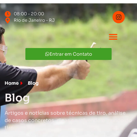
08:00 - 20:00
Rio de Janeiro - RJ
Entrar em Contato
Home
Blog
Blog
Artigos e notícias sobre técnicas de tiro, análise
de casos concretos, dicas envolvendo o mundo do
tiro.