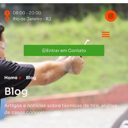
08:00 - 20:00
Rio de Janeiro - RJ
Entrar em Contato
Home
Blog
Blog
Artigos e notícias sobre técnicas de tiro, análise
de casos concretos, dicas envolvendo o mundo do
tiro.