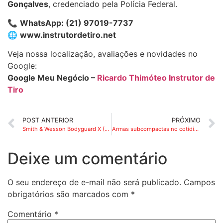
Gonçalves
, credenciado pela Polícia Federal.
📞
WhatsApp: (21) 97019-7737
🌐
www.instrutordetiro.net
Veja nossa localização, avaliações e novidades no
Google:
Google Meu Negócio –
Ricardo Thimóteo Instrutor de
Tiro
POST ANTERIOR
PRÓXIMO
Smith & Wesson Bodyguard X (Bodyguard 2.0 Carry Comp) — análise e por que o compensador pode ser um problema em .380 ACP
Armas subcompactas no cotidiano urbano: vantagens e limitações
Deixe um comentário
O seu endereço de e-mail não será publicado.
Campos
obrigatórios são marcados com
*
Comentário
*